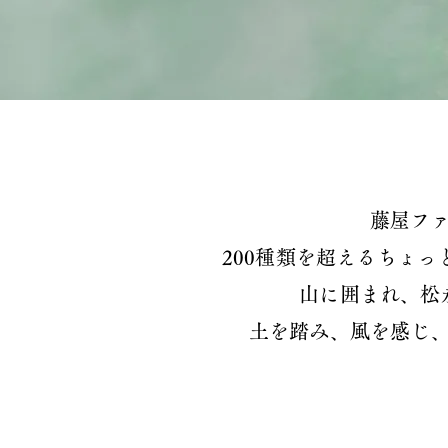
藤屋フ
200種類を超えるちょ
山に囲まれ、松
土を踏み、風を感じ