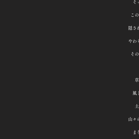
そ
この
隠さ
やわ
その
草
風
土
山々
ま