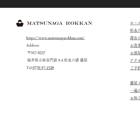
ホー
松永
https://www.matsunagarokkan.com/
滞在
Address
お食
〒917-0237
お部
福井県小浜市門前 9-4 松永六感 藤屋
アク
Tel
0770-57-1528
ご予
藤屋
一遍
お知