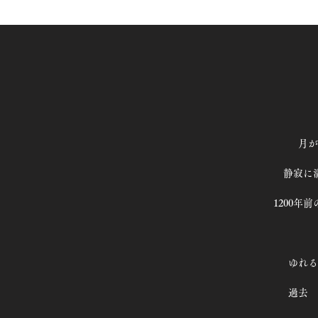
月が
静寂に
1200年
ゆれる
過去 