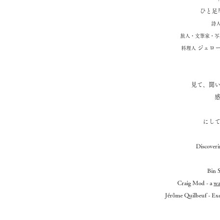
ひと足
詩
旅人・文筆家・写
ジェロー
料理人
見て、聞
にし
Discover
Bin S
Craig Mod - a
wa
Jérôme Quilbeuf - Exe