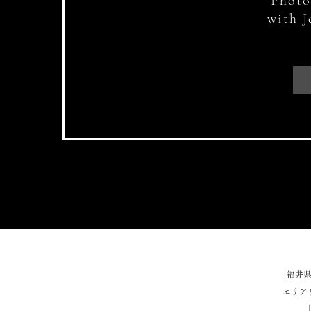
Photo
with J
福井
エリア