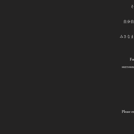
そ
自分自
みさなま
Fa
surroun
Please e