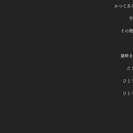
かつてあ
平
その理
湖畔を
た
ひと
ひと